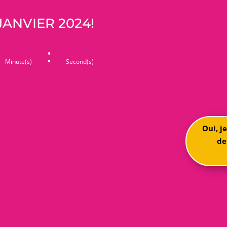
JANVIER 2024!
:
Minute(s)
Second(s)
Oui, j
de