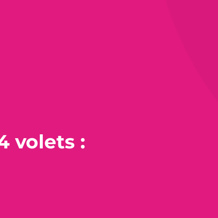
ICATION
…
 volets :